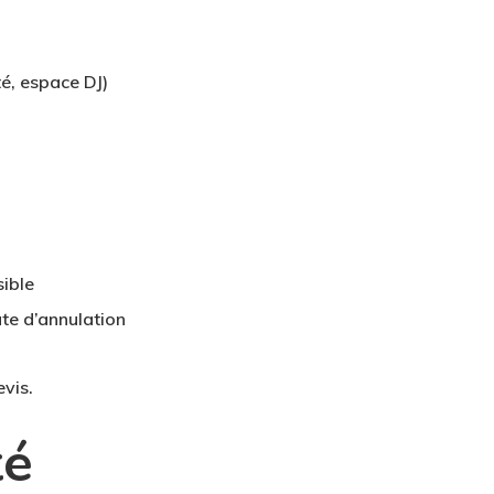
té, espace DJ)
sible
ate d’annulation
evis.
té