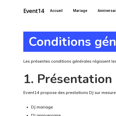
Skip
Event14
Accueil
Mariage
Anniversai
to
main
content
Conditions gén
Les présentes conditions générales régissent l
1. Présentation
Event14 propose des prestations DJ sur mesure 
DJ mariage
DJ anniversaire