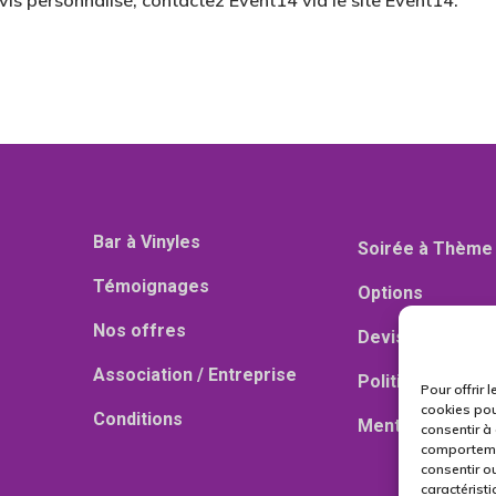
is personnalisé, contactez Event14 via le site Event14.
Bar à Vinyles
Soirée à Thème
Témoignages
Options
Nos offres
Devis
Association / Entreprise
Politique de conf
Pour offrir 
cookies pou
Conditions
Mentions légale
consentir à
comportemen
consentir ou
caractéristi