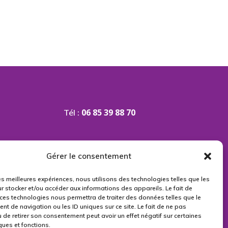
06 85 39 88 70
Tél :
contact@event14.fr
Email :
Gérer le consentement
509 203 816 00038
identialité
Siret :
les meilleures expériences, nous utilisons des technologies telles que les
r stocker et/ou accéder aux informations des appareils. Le fait de
s
 ces technologies nous permettra de traiter des données telles que le
t de navigation ou les ID uniques sur ce site. Le fait de ne pas
 de retirer son consentement peut avoir un effet négatif sur certaines
ques et fonctions.