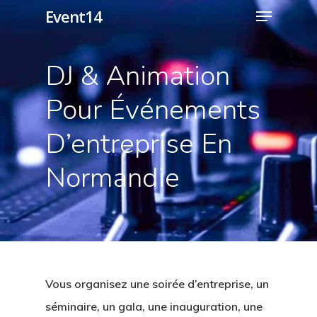
Menu
Skip
Event14
to
Close
main
DJ & Animation
Menu
content
Pour Événements
D’entreprise En
Normandie
Vous organisez une soirée d’entreprise, un
séminaire, un gala, une inauguration, une