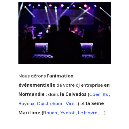
animation
Nous gérons l’
événementielle
en
de votre dj entreprise
Normandie
le Calvados
: dans
(
Caen
,
Ifs
,
la Seine
Bayeux
,
Ouistreham
,
Vire
…) et
Maritime
(
Rouen
,
Yvetot
,
Le Havre
, …)