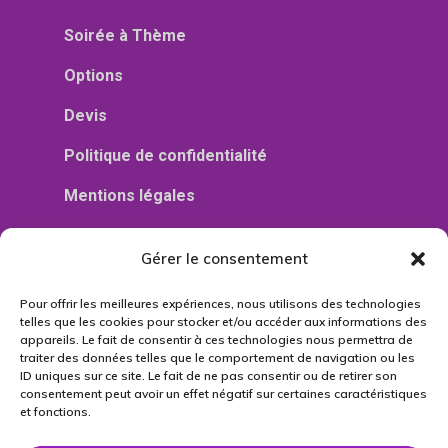
Soirée à Thème
Options
Devis
Politique de confidentialité
Mentions légales
Gérer le consentement
06 85 39 88 70
Tél :
Pour offrir les meilleures expériences, nous utilisons des technologies
telles que les cookies pour stocker et/ou accéder aux informations des
contact@event14.fr
Email :
appareils. Le fait de consentir à ces technologies nous permettra de
traiter des données telles que le comportement de navigation ou les
ID uniques sur ce site. Le fait de ne pas consentir ou de retirer son
509 203 816 00038
Siret :
consentement peut avoir un effet négatif sur certaines caractéristiques
et fonctions.